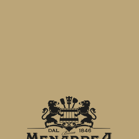
ceppo di lieviti, del malto e sicuramente
nell'amore del mastro birraio e di tutti
quelli che si occupano del processo,
dalla “cotta” all’imbottigliamento.
PRECEDENTE